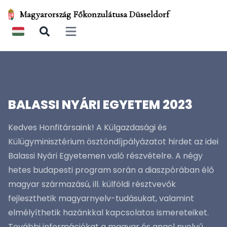
Magyarország Főkonzulátusa Düsseldorf
Open main menu
BALASSI NYÁRI EGYETEM 2023
Kedves Honfitársaink! A Külgazdasági és
Külügyminisztérium ösztöndíjpályázatot hirdet az idei
Balassi Nyári Egyetemen való részvételre. A négy
hetes budapesti program során a diaszpórában élő
magyar származású, ill. külföldi résztvevők
fejleszthetik magyarnyelv-tudásukat, valamint
elmélyíthetik hazánkkal kapcsolatos ismereteiket.
További információkat a magyar és angol nyelvű