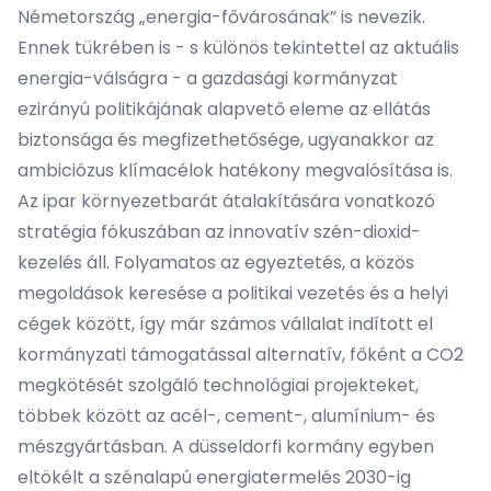
Németország „energia-fővárosának” is nevezik.
Ennek tükrében is - s különös tekintettel az aktuális
energia-válságra - a gazdasági kormányzat
ezirányú politikájának alapvető eleme az ellátás
biztonsága és megfizethetősége, ugyanakkor az
ambiciózus klímacélok hatékony megvalósítása is.
Az ipar környezetbarát átalakítására vonatkozó
stratégia fókuszában az innovatív szén-dioxid-
kezelés áll. Folyamatos az egyeztetés, a közös
megoldások keresése a politikai vezetés és a helyi
cégek között, így már számos vállalat indított el
kormányzati támogatással alternatív, főként a CO2
megkötését szolgáló technológiai projekteket,
többek között az acél-, cement-, alumínium- és
mészgyártásban. A düsseldorfi kormány egyben
eltökélt a szénalapú energiatermelés 2030-ig