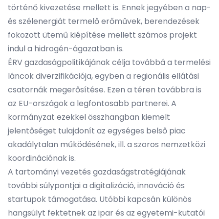
történő kivezetése mellett is. Ennek jegyében a nap-
és szélenergiát termelő erőművek, berendezések
fokozott ütemű kiépítése mellett számos projekt
indul a hidrogén-ágazatban is.
ÉRV gazdaságpolitikájának célja továbbá a termelési
láncok diverzifikációja, egyben a regionális ellátási
csatornák megerősítése. Ezen a téren továbbra is
az EU-országok a legfontosabb partnerei. A
kormányzat ezekkel összhangban kiemelt
jelentőséget tulajdonít az egységes belső piac
akadálytalan működésének, ill. a szoros nemzetközi
koordinációnak is.
A tartományi vezetés gazdaságstratégiájának
további súlypontjai a digitalizáció, innováció és
startupok támogatása. Utóbbi kapcsán különös
hangsúlyt fektetnek az ipar és az egyetemi-kutatói