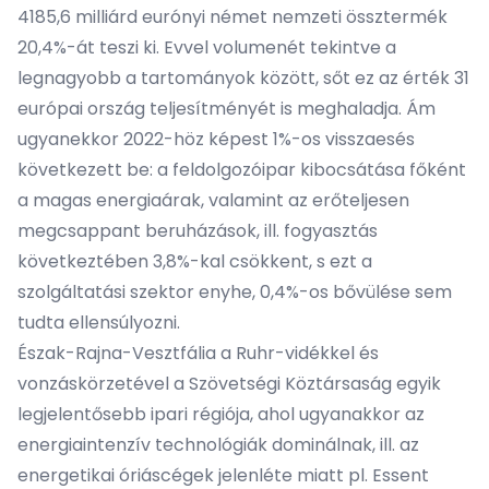
4185,6 milliárd eurónyi német nemzeti össztermék
20,4%-át teszi ki. Evvel volumenét tekintve a
legnagyobb a tartományok között, sőt ez az érték 31
európai ország teljesítményét is meghaladja. Ám
ugyanekkor 2022-höz képest 1%-os visszaesés
következett be: a feldolgozóipar kibocsátása főként
a magas energiaárak, valamint az erőteljesen
megcsappant beruházások, ill. fogyasztás
következtében 3,8%-kal csökkent, s ezt a
szolgáltatási szektor enyhe, 0,4%-os bővülése sem
tudta ellensúlyozni.
Észak-Rajna-Vesztfália a Ruhr-vidékkel és
vonzáskörzetével a Szövetségi Köztársaság egyik
legjelentősebb ipari régiója, ahol ugyanakkor az
energiaintenzív technológiák dominálnak, ill. az
energetikai óriáscégek jelenléte miatt pl. Essent