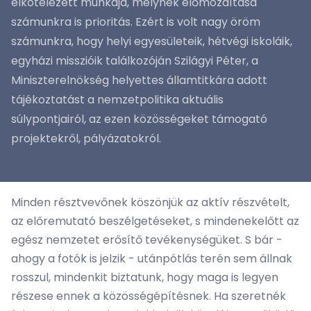
elkötelezett munkája, melynek előmozdítása
számunkra is prioritás. Ezért is volt nagy öröm
számunkra, hogy helyi egyesületeik, hétvégi iskoláik,
egyházi misszióik találkozóján Szilágyi Péter, a
Miniszterelnökség helyettes államtitkára adott
tájékoztatást a nemzetpolitika aktuális
súlypontjairól, az ezen közösségeket támogató
projektekről, pályázatokról.
Minden résztvevőnek köszönjük az aktív részvételt,
az előremutató beszélgetéseket, s mindenekelőtt az
egész nemzetet erősítő tevékenységüket. S bár -
ahogy a fotók is jelzik - utánpótlás terén sem állnak
rosszul, mindenkit biztatunk, hogy maga is legyen
részese ennek a közösségépítésnek. Ha szeretnék