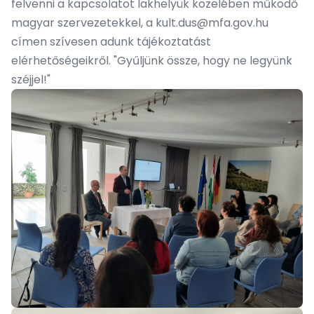
felvenni a kapcsolatot lakhelyük közelében működő
magyar szervezetekkel, a kult.dus@mfa.gov.hu
címen szívesen adunk tájékoztatást
elérhetőségeikről. "Gyűljünk össze, hogy ne legyünk
széjjel!"