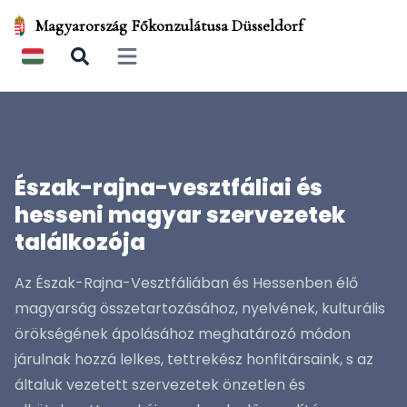
Magyarország Főkonzulátusa Düsseldorf
Open main menu
Észak-rajna-vesztfáliai és
hesseni magyar szervezetek
találkozója
Az Észak-Rajna-Vesztfáliában és Hessenben élő
magyarság összetartozásához, nyelvének, kulturális
örökségének ápolásához meghatározó módon
járulnak hozzá lelkes, tettrekész honfitársaink, s az
általuk vezetett szervezetek önzetlen és