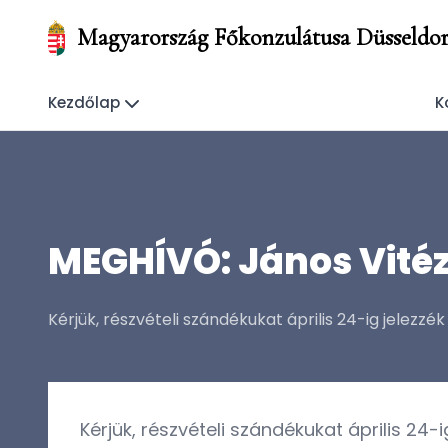
Magyarország Főkonzulátusa Düsseldor
Kezdőlap
K
MEGHÍVÓ: János Vitéz 
Kérjük, részvételi szándékukat április 24-ig jelezz
Kérjük, részvételi szándékukat április 24-i