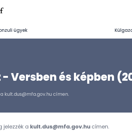
f
onzuli ügyek
Külgaz
- Versben és képben (2023
ék a kult.dus@mfa.gov.hu címen.
g jelezzék a
kult.dus@mfa.gov.hu
címen.