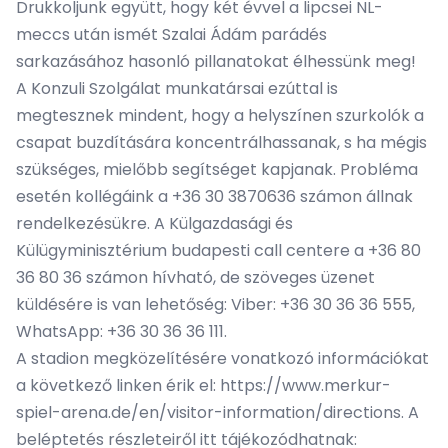
Drukkoljunk együtt, hogy két évvel a lipcsei NL-
meccs után ismét Szalai Ádám parádés
sarkazásához hasonló pillanatokat élhessünk meg!
A Konzuli Szolgálat munkatársai ezúttal is
megtesznek mindent, hogy a helyszínen szurkolók a
csapat buzdítására koncentrálhassanak, s ha mégis
szükséges, mielőbb segítséget kapjanak. Probléma
esetén kollégáink a +36 30 3870636 számon állnak
rendelkezésükre. A Külgazdasági és
Külügyminisztérium budapesti call centere a +36 80
36 80 36 számon hívható, de szöveges üzenet
küldésére is van lehetőség: Viber: +36 30 36 36 555,
WhatsApp: +36 30 36 36 111.
A stadion megközelítésére vonatkozó információkat
a következő linken érik el: https://www.merkur-
spiel-arena.de/en/visitor-information/directions. A
beléptetés részleteiről itt tájékozódhatnak: