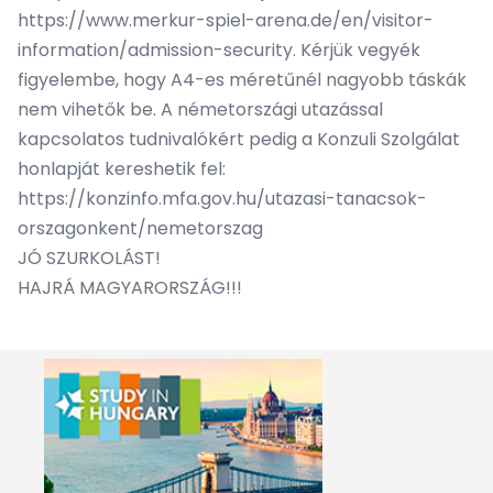
https://www.merkur-spiel-arena.de/en/visitor-
information/admission-security. Kérjük vegyék
figyelembe, hogy A4-es méretűnél nagyobb táskák
nem vihetők be. A németországi utazással
kapcsolatos tudnivalókért pedig a Konzuli Szolgálat
honlapját kereshetik fel:
https://konzinfo.mfa.gov.hu/utazasi-tanacsok-
orszagonkent/nemetorszag
JÓ SZURKOLÁST!
HAJRÁ MAGYARORSZÁG!!!