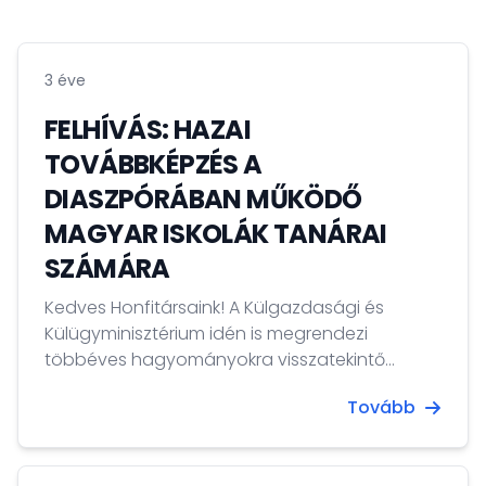
3 éve
FELHÍVÁS: HAZAI
TOVÁBBKÉPZÉS A
DIASZPÓRÁBAN MŰKÖDŐ
MAGYAR ISKOLÁK TANÁRAI
SZÁMÁRA
Kedves Honfitársaink! A Külgazdasági és
Külügyminisztérium idén is megrendezi
többéves hagyományokra visszatekintő
négynapos továbbképzését a diaszpórában
Tovább
és a Kárpát-medencében magyarságismereti
oktatást folytató önkéntes oktatók számára. A
tervek szerint május 11-14. között